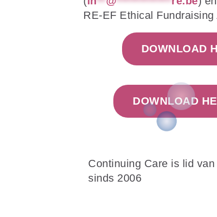
(
in
**
@
************
re.be
) e
RE-EF Ethical Fundraising 
DOWNLOAD HI
DOWNLOAD HET
Continuing Care is lid va
sinds 2006