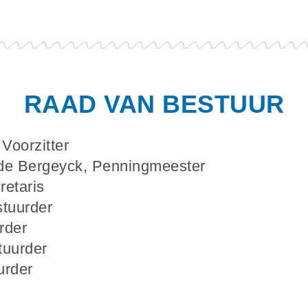
RAAD VAN BESTUUR
Voorzitter
de Bergeyck, Penningmeester
retaris
tuurder
rder
tuurder
urder