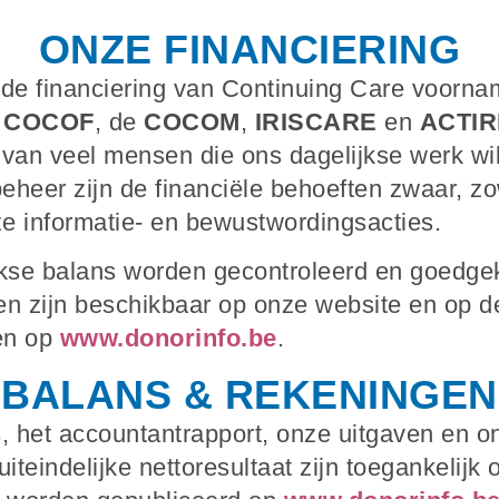
ONZE FINANCIERING
s de financiering van Continuing Care voorn
e
COCOF
, de
COCOM
,
IRISCARE
en
ACTIR
id van veel mensen die ons dagelijkse werk w
eheer zijn de financiële behoeften zwaar, zo
ze informatie- en bewustwordingsacties.
ijkse balans worden gecontroleerd en goedge
en zijn beschikbaar op onze website en op d
en op
www.donorinfo.be
.
BALANS & REKENINGEN
 het accountantrapport, onze uitgaven en o
iteindelijke nettoresultaat zijn toegankelijk o