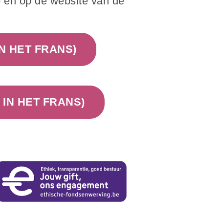
e
en op de website van de
N HET FRANS)
IN HET FRANS)